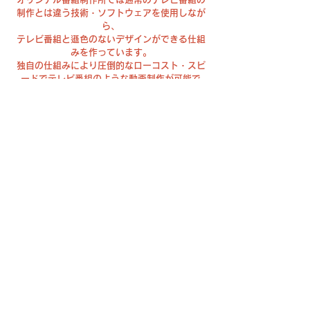
制作とは違う技術・ソフトウェアを使用しなが
ら、
テレビ番組と遜色のないデザインができる仕組
みを作っています。
独自の仕組みにより圧倒的なローコスト・スピ
ードでテレビ番組のような動画制作が可能で
す。
個人・小規模な事業主様から大企業まで多くの
方が気軽に高品質な映像制作ができる未来を目
指して、日々努力しています。
お気軽に無料相談・お問い合わせください。ス
タッフ一同お待ちしております。
動画制作・映像制作なら株式会社LUVAS
会社紹介/広告/宣伝動画制作・企業イベント動画制作や
3DCG・インフォグラフィックアニメーション映像制作・株
主総会動画・展示会動画など企業活動における動画コンテンツ
制作をトータルサポートします。独自の動画編集システムと特
定の映像表現を専門的に取り扱うことで、ほかの映像制作会社
にはない高品質で格安な制作が可能です。教育/メーカー/医
療/官庁省/ＩＴ企業を始め100社以上の企業様の動画・映像
制作に携わり、これまでに1000本以上の動画を制作してき
ました。