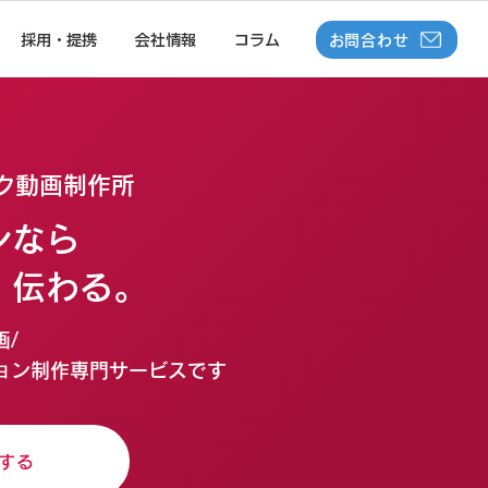
お問合わせ
採用・提携
会社情報
コラム
ク動画制作所
ンなら
、伝わる。
/
ョン制作専門サービスです
する