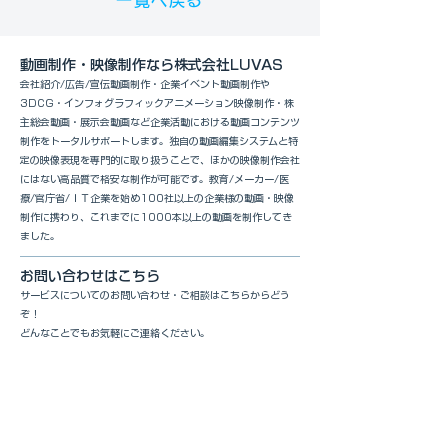
一覧へ戻る
動画制作・映像制作なら株式会社LUVAS
会社紹介/広告/宣伝動画制作・企業イベント動画制作や
3DCG・インフォグラフィックアニメーション映像制作・株
主総会動画・展示会動画など企業活動における動画コンテンツ
制作をトータルサポートします。独自の動画編集システムと特
定の映像表現を専門的に取り扱うことで、ほかの映像制作会社
にはない高品質で格安な制作が可能です。教育/メーカー/医
療/官庁省/ＩＴ企業を始め100社以上の企業様の動画・映像
制作に携わり、これまでに1000本以上の動画を制作してき
ました。
お問い合わせはこちら
サービスについてのお問い合わせ・ご相談はこちらからどう
ぞ！
どんなことでもお気軽にご連絡ください。
土・日・祝日・休業日以外は24時間以内に返信いたします。
無料相談・お問い合わせ