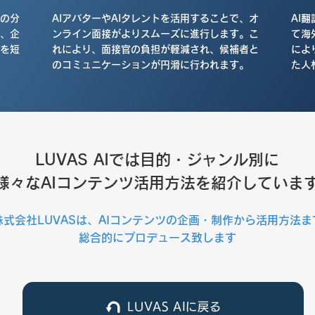
書の分
AIアバターやAIタレントを活用することで、オ
AI
、企
ンライン面接がよりスムーズに進行します。こ
て海
を短
れにより、面接官の負担が軽減され、候補者と
によ
のコミュニケーションが円滑に行われます。
た人
LUVAS AIでは目的・ジャンル別に
様々なAIコンテンツ活用方法を紹介していま
株式会社LUVASは、AIコンテンツの企画・制作から活用方法ま
総合的にプロデュース致します
LUVAS AIに戻る