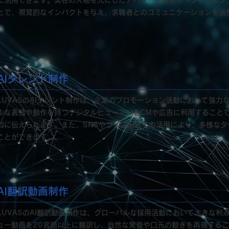
に活用できます。実在の人物を元にしたアバターを採用イベントやオン
とで、視覚的なインパクトを与え、求職者とのコミュニケーションを活
AIタレント制作
LUVASのAIタレント制作は、企業のプロモーション活動において強力
ルな表情や動作を持つデジタルヒューマンをCMや広告に利用すること
的に伝えられます。また、SNSやライブ配信での活用により、多様なタ
ことができます。
AI翻訳動画制作
LUVASのAI翻訳動画制作は、グローバルな採用活動において大きな利
ュー動画を20言語以上に翻訳し、自然な発音や口元の動きを再現する