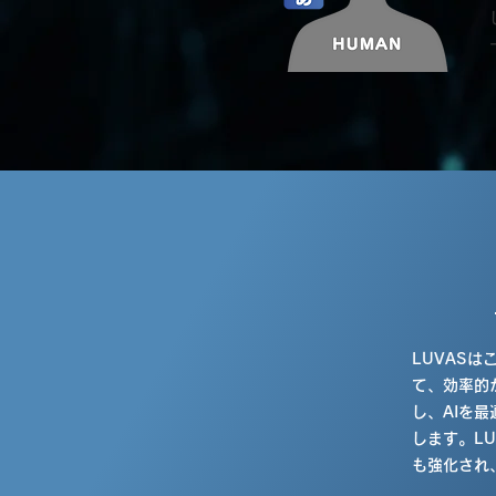
LUVAS
て、効率的
し、AIを
します。L
も強化され