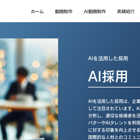
ホーム
動画制作
AI動画制作
実績紹介
AIを活用した採用
AI採用
AIを活用した採用は、企
して注目されています。A
分析し、適切な候補者を迅
バターやAIタレントを利
に対する印象を向上させる
国際的な人材とのコミュ