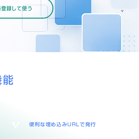
料登録して使う
機能
便利な埋め込みURLで発行