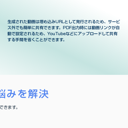
生成された動画は埋め込みURLとして発行されるため、サービ
ス外でも簡単に共有できます。PDF出力時には動画リンクが自
動で設定されるため、YouTubeなどにアップロードして共有
する手間を省くことができます。
悩みを解決
できます。