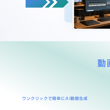
動
ワンクリックで簡単にAI動画生成