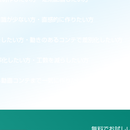
知識が少ない方・直感的に作りたい方
をしたい方・動きのあるコンテで差別化したい方
率化したい方・工数を減らしたい方
ら動画コンテまで一気に作りたい方
無料でお試し