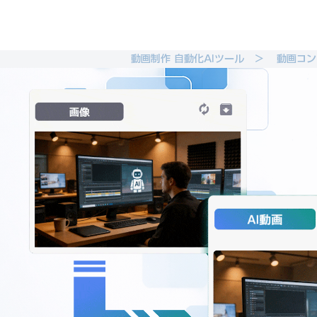
動画制作 自動化AIツール ＞
動画コン