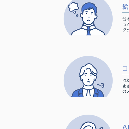
絵
台
っ
タ
コ
原
ま
の
A