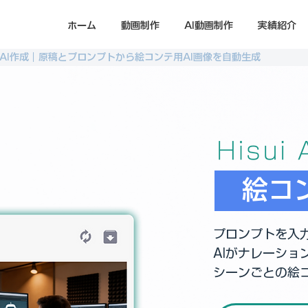
ホーム
動画制作
AI動画制作
実績紹介
AI作成｜原稿とプロンプトから絵コンテ用AI画像を自動生成
絵コ
プロンプトを入
AIがナレーショ
シーンごとの絵コ