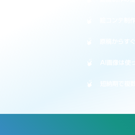
絵コンテ制
原稿からす
AI画像は使
短納期で複