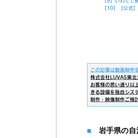
【9】いわてで輝
【10】【公式
​この記事は動画制作
株式会社LUVAS東
お客様の思い通り以
きる設備を独自シス
制作・映像制作ご検
■
　岩手県の自