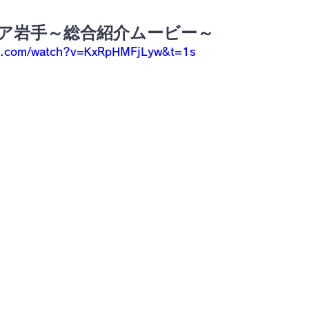
シア岩手～総合紹介ムービー～
be.com/watch?v=KxRpHMFjLyw&t=1s