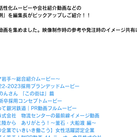
活性化ムービーや会社紹介動画などの
例」を編集長がピックアップしご紹介！！
動画を集めました。映像制作時の参考や発注時のイメージ共有
ア岩手～総合紹介ムービー～
22-2023採用ブランデッドムービー
のんさん 「この街は」篇
 新卒採用コンセプトムービー
わて銀河鉄道｜PR動画フルムービー
株式会社　物流センターの最前線イメージ動画
三陸から　ありがとう！～釜石・大船渡 編～
の企業でいきいき働こう】女性活躍認定企業