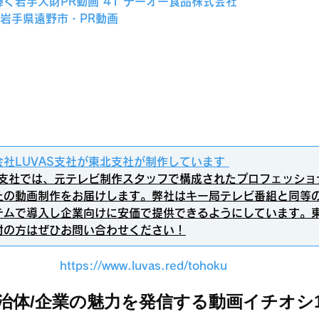
く若手人財PR動画 41 テーオー食品株式会社
】岩手県遠野市・PR動画
会社LUVAS支社が東北支社が制作しています
北支社では、元テレビ制作スタッフで構成されたプロフェッショ
上の動画制作をお届けします。弊社はキー局テレビ番組と同等
テムで導入し企業向けに安価で提供できるようにしています。
討の方はぜひお問い合わせください！
https://www.luvas.red/tohoku
治体/企業の魅力を発信する動画イチオシ1