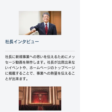
社長インタビュー
社長に新規事業への思いを伝えるためにメッ
セージ動画を制作します。社長が出席出来な
いイベントや、ホームページのトップページ
に掲載することで、事業への熱量を伝えるこ
とが出来ます。