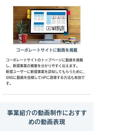
コーポレートサイトに動画を掲載
コーポレートサイトのトップページに動画を掲載
し、新規事業の概要を分かりやすく伝えます。
新規ユーザーに新規事業を認知してもらうために、
SNSに動画を投稿してHPに誘導する方法も有効で
す。
事業紹介の動画制作におすす
めの動画表現