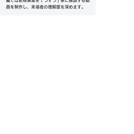
編では新規事業を１つずつ丁寧に解説する動
画を制作し、来場者の理解度を深めます。
イベント後に動画を特設サイトに掲載し、ユ
ーザーが繰り返し確認する映像資料としての
転用も可能です。
事業開発ストーリーを掲載
新規事業を取り組むにあたり、新規事業に携
わった社員に向けたインタビュー映像を制作
し、共感を得る動画を制作します。
インタビュー内容を淡々と紹介するだけでな
く、PV風の映像を意識しながら制作するこ
とが大切です。BGMやキャッチコピーを入