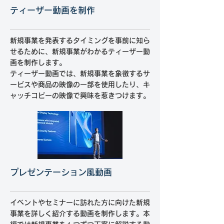
ティーザー動画を制作
新規事業を発表するタイミングを事前に知ら
せるために、新規事業がわかるティーザー動
画を制作します。
ティーザー動画では、新規事業を象徴するサ
ービスや商品の映像の一部を使用したり、キ
ャッチコピーの映像で興味を惹きつけます。
プレゼンテーション風動画
イベントやセミナーに訪れた方に向けた新規
事業を詳しく紹介する動画を制作します。本