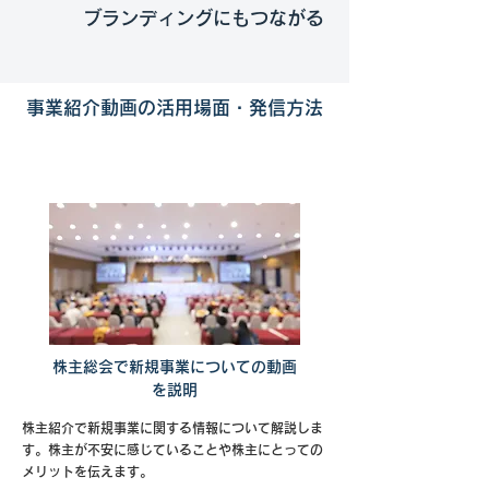
ブランディングにもつながる
事業紹介動画の活用場面・発信方法
株主総会で新規事業についての動画
を説明
株主紹介で新規事業に関する情報について解説しま
す。株主が不安に感じていることや株主にとっての
メリットを伝えます。