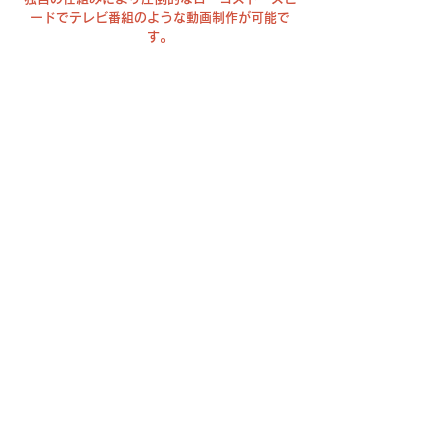
ードでテレビ番組のような動画制作が可能で
す。
個人・小規模な事業主様から大企業まで多くの
方が気軽に高品質な映像制作ができる未来を目
指して、日々努力しています。
お気軽に無料相談・お問い合わせください。ス
タッフ一同お待ちしております。
動画制作・映像制作なら株式会社LUVAS
会社紹介/広告/宣伝動画制作・企業イベント動画制作や
3DCG・インフォグラフィックアニメーション映像制作・株
主総会動画・展示会動画など企業活動における動画コンテンツ
制作をトータルサポートします。独自の動画編集システムと特
定の映像表現を専門的に取り扱うことで、ほかの映像制作会社
にはない高品質で格安な制作が可能です。教育/メーカー/医
療/官庁省/ＩＴ企業を始め100社以上の企業様の動画・映像
制作に携わり、これまでに1000本以上の動画を制作してき
ました。
お問い合わせはこちら
サービスについてのお問い合わせ・ご相談はこちらからどう
ぞ！